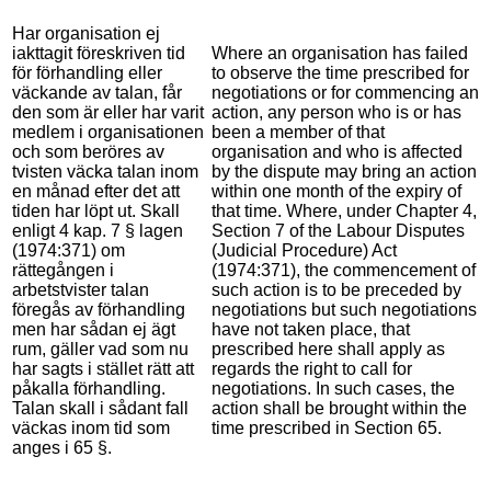
Har organisation ej
iakttagit föreskriven tid
Where an organisation has failed
för förhandling eller
to observe the time prescribed for
väckande av talan, får
negotiations or for commencing an
den som är eller har varit
action, any person who is or has
medlem i organisationen
been a member of that
och som beröres av
organisation and who is affected
tvisten väcka talan inom
by the dispute may bring an action
en månad efter det att
within one month of the expiry of
tiden har löpt ut. Skall
that time. Where, under Chapter 4,
enligt 4 kap. 7 § lagen
Section 7 of the Labour Disputes
(1974:371) om
(Judicial Procedure) Act
rättegången i
(1974:371), the commencement of
arbetstvister talan
such action is to be preceded by
föregås av förhandling
negotiations but such negotiations
men har sådan ej ägt
have not taken place, that
rum, gäller vad som nu
prescribed here shall apply as
har sagts i stället rätt att
regards the right to call for
påkalla förhandling.
negotiations. In such cases, the
Talan skall i sådant fall
action shall be brought within the
väckas inom tid som
time prescribed in Section 65.
anges i 65 §.