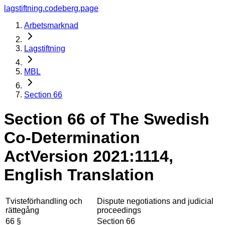
lagstiftning.codeberg.page
Arbetsmarknad
Lagstiftning
MBL
Section 66
Section 66 of The Swedish
Co-Determination
Act
Version 2021:1114,
English Translation
Tvisteförhandling och
Dispute negotiations and judicial
rättegång
proceedings
66 §
Section 66