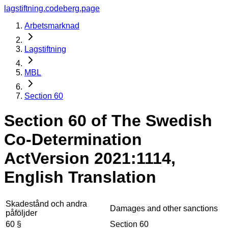
lagstiftning.codeberg.page
Arbetsmarknad
Lagstiftning
MBL
Section 60
Section 60 of The Swedish
Co-Determination
Act
Version 2021:1114,
English Translation
Skadestånd och andra
Damages and other sanctions
påföljder
60 §
Section 60