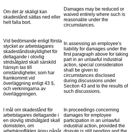
Damages may be reduced or
Om det är skäligt kan
waived entirely where such is
skadestånd sättas ned eller
reasonable under the
helt falla bort.
circumstances.
Vid bedömande enligt första
In assessing an employee's
stycket av arbetstagares
liability for damages under the
skadeståndsskyldighet för
first paragraph above for taking
deltagande i olovlig
part in an unlawful industrial
stridsåtgärd skall särskild
action, special consideration
hänsyn tas till
shall be given to
omständigheter, som har
circumstances disclosed
framkommit vid
during discussions under
överläggning enligt 43 §,
Section 43 and to the results of
och verkningarna av
such discussions.
överläggningen.
I mål om skadestånd för
In proceedings concerning
arbetstagares deltagande i
damages for employee
en olovlig stridsåtgärd skall
participation in an unlawful
domstolen, om
industrial action, provided the
arbetskonflikten ännu pågår
dispute is still pending and the