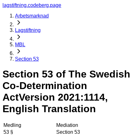
lagstiftning.codeberg.page
Arbetsmarknad
Lagstiftning
MBL
Section 53
Section 53 of The Swedish
Co-Determination
Act
Version 2021:1114,
English Translation
Medling
Mediation
53 §
Section 53