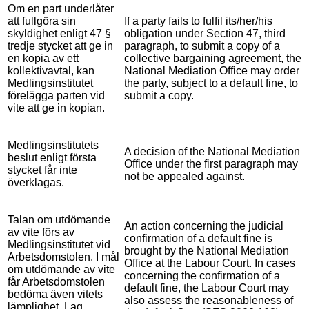
Om en part underlåter
att fullgöra sin
If a party fails to fulfil its/her/his
skyldighet enligt 47 §
obligation under Section 47, third
tredje stycket att ge in
paragraph, to submit a copy of a
en kopia av ett
collective bargaining agreement, the
kollektivavtal, kan
National Mediation Office may order
Medlingsinstitutet
the party, subject to a default fine, to
förelägga parten vid
submit a copy.
vite att ge in kopian.
Medlingsinstitutets
A decision of the National Mediation
beslut enligt första
Office under the first paragraph may
stycket får inte
not be appealed against.
överklagas.
Talan om utdömande
An action concerning the judicial
av vite förs av
confirmation of a default fine is
Medlingsinstitutet vid
brought by the National Mediation
Arbetsdomstolen. I mål
Office at the Labour Court. In cases
om utdömande av vite
concerning the confirmation of a
får Arbetsdomstolen
default fine, the Labour Court may
bedöma även vitets
also assess the reasonableness of
lämplighet. Lag