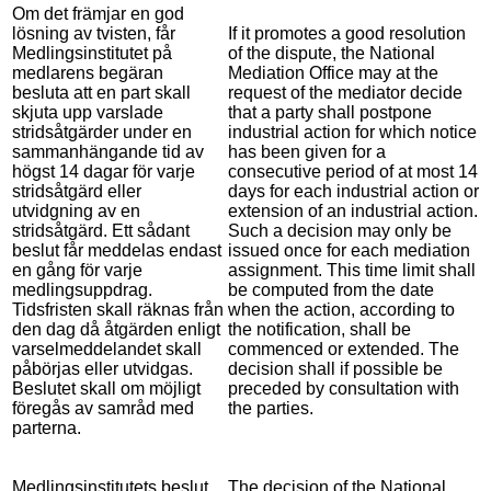
Om det främjar en god
lösning av tvisten, får
If it promotes a good resolution
Medlingsinstitutet på
of the dispute, the National
medlarens begäran
Mediation Office may at the
besluta att en part skall
request of the mediator decide
skjuta upp varslade
that a party shall postpone
stridsåtgärder under en
industrial action for which notice
sammanhängande tid av
has been given for a
högst 14 dagar för varje
consecutive period of at most 14
stridsåtgärd eller
days for each industrial action or
utvidgning av en
extension of an industrial action.
stridsåtgärd. Ett sådant
Such a decision may only be
beslut får meddelas endast
issued once for each mediation
en gång för varje
assignment. This time limit shall
medlingsuppdrag.
be computed from the date
Tidsfristen skall räknas från
when the action, according to
den dag då åtgärden enligt
the notification, shall be
varselmeddelandet skall
commenced or extended. The
påbörjas eller utvidgas.
decision shall if possible be
Beslutet skall om möjligt
preceded by consultation with
föregås av samråd med
the parties.
parterna.
Medlingsinstitutets beslut
The decision of the National