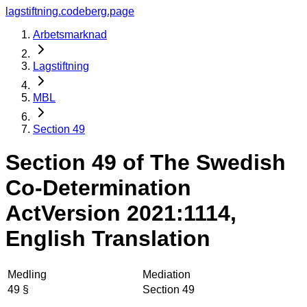
lagstiftning.codeberg.page
Arbetsmarknad
Lagstiftning
MBL
Section 49
Section 49 of The Swedish
Co-Determination
Act
Version 2021:1114,
English Translation
Medling
Mediation
49 §
Section 49