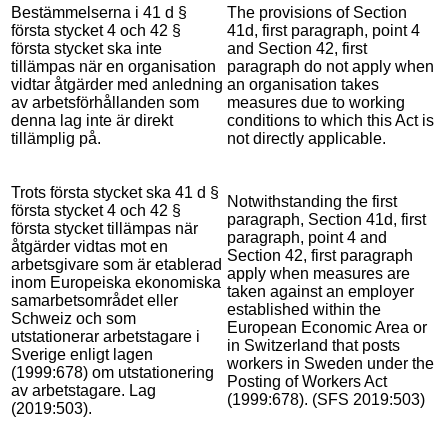
Bestämmelserna i 41 d §
The provisions of Section
första stycket 4 och 42 §
41d, first paragraph, point 4
första stycket ska inte
and Section 42, first
tillämpas när en organisation
paragraph do not apply when
vidtar åtgärder med anledning
an organisation takes
av arbetsförhållanden som
measures due to working
denna lag inte är direkt
conditions to which this Act is
tillämplig på.
not directly applicable.
Trots första stycket ska 41 d §
Notwithstanding the first
första stycket 4 och 42 §
paragraph, Section 41d, first
första stycket tillämpas när
paragraph, point 4 and
åtgärder vidtas mot en
Section 42, first paragraph
arbetsgivare som är etablerad
apply when measures are
inom Europeiska ekonomiska
taken against an employer
samarbetsområdet eller
established within the
Schweiz och som
European Economic Area or
utstationerar arbetstagare i
in Switzerland that posts
Sverige enligt lagen
workers in Sweden under the
(1999:678) om utstationering
Posting of Workers Act
av arbetstagare. Lag
(1999:678). (SFS 2019:503)
(2019:503).