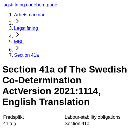
lagstiftning.codeberg.page
Arbetsmarknad
Lagstiftning
MBL
Section 41a
Section 41a of The Swedish
Co-Determination
Act
Version 2021:1114,
English Translation
Fredsplikt
Labour-stability obligations
41 a §
Section 41a