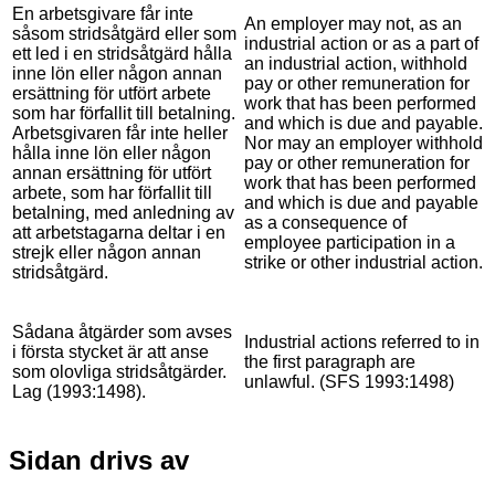
En arbetsgivare får inte
An employer may not, as an
såsom stridsåtgärd eller som
industrial action or as a part of
ett led i en stridsåtgärd hålla
an industrial action, withhold
inne lön eller någon annan
pay or other remuneration for
ersättning för utfört arbete
work that has been performed
som har förfallit till betalning.
and which is due and payable.
Arbetsgivaren får inte heller
Nor may an employer withhold
hålla inne lön eller någon
pay or other remuneration for
annan ersättning för utfört
work that has been performed
arbete, som har förfallit till
and which is due and payable
betalning, med anledning av
as a consequence of
att arbetstagarna deltar i en
employee participation in a
strejk eller någon annan
strike or other industrial action.
stridsåtgärd.
Sådana åtgärder som avses
Industrial actions referred to in
i första stycket är att anse
the first paragraph are
som olovliga stridsåtgärder.
unlawful. (SFS 1993:1498)
Lag (1993:1498).
Sidan drivs av