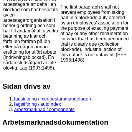
arbetstagare att delta i en
The first paragraph shall not
blockad som har beslutats
prevent employees from taking
av en
part in a blockade duly ordered
arbetstagarorganisation i
by an employees' association for
behörig ordning och som
the purpose of exacting payment
har till ändamål att utverka
of pay or any other remuneration
betalning av klar och
for work that has been performed
förfallen fordran på lön
that is clearly due (collection
eller på någon annan
blockade). Industrial action of
ersättning för utfört arbete
this nature is not unlawful. (SFS
(indrivningsblockad). En
1993:1498)
sådan stridsåtgärd är inte
olovlig. Lag (1993:1498).
Sidan drivs av
lagstiftning / medbestammandelagen
lagstiftning / autoindex
arbetsmarknad / components
Arbetsmarknadsdokumentation