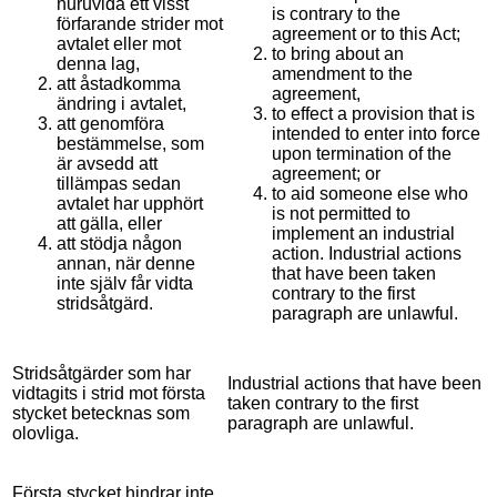
huruvida ett visst
is contrary to the
förfarande strider mot
agreement or to this Act;
avtalet eller mot
to bring about an
denna lag,
amendment to the
att åstadkomma
agreement,
ändring i avtalet,
to effect a provision that is
att genomföra
intended to enter into force
bestämmelse, som
upon termination of the
är avsedd att
agreement; or
tillämpas sedan
to aid someone else who
avtalet har upphört
is not permitted to
att gälla, eller
implement an industrial
att stödja någon
action. Industrial actions
annan, när denne
that have been taken
inte själv får vidta
contrary to the first
stridsåtgärd.
paragraph are unlawful.
Stridsåtgärder som har
Industrial actions that have been
vidtagits i strid mot första
taken contrary to the first
stycket betecknas som
paragraph are unlawful.
olovliga.
Första stycket hindrar inte