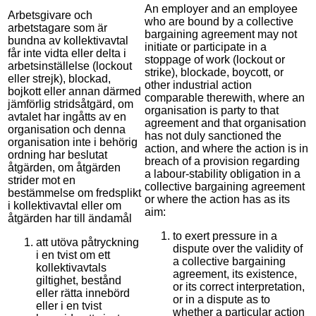
An employer and an employee
Arbetsgivare och
who are bound by a collective
arbetstagare som är
bargaining agreement may not
bundna av kollektivavtal
initiate or participate in a
får inte vidta eller delta i
stoppage of work (lockout or
arbetsinställelse (lockout
strike), blockade, boycott, or
eller strejk), blockad,
other industrial action
bojkott eller annan därmed
comparable therewith, where an
jämförlig stridsåtgärd, om
organisation is party to that
avtalet har ingåtts av en
agreement and that organisation
organisation och denna
has not duly sanctioned the
organisation inte i behörig
action, and where the action is in
ordning har beslutat
breach of a provision regarding
åtgärden, om åtgärden
a labour-stability obligation in a
strider mot en
collective bargaining agreement
bestämmelse om fredsplikt
or where the action has as its
i kollektivavtal eller om
aim:
åtgärden har till ändamål
to exert pressure in a
att utöva påtryckning
dispute over the validity of
i en tvist om ett
a collective bargaining
kollektivavtals
agreement, its existence,
giltighet, bestånd
or its correct interpretation,
eller rätta innebörd
or in a dispute as to
eller i en tvist
whether a particular action