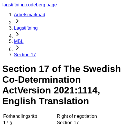
lagstiftning.codeberg.page
Arbetsmarknad
Lagstiftning
MBL
Section 17
Section 17 of The Swedish
Co-Determination
Act
Version 2021:1114,
English Translation
Förhandlingsrätt
Right of negotiation
17 §
Section 17