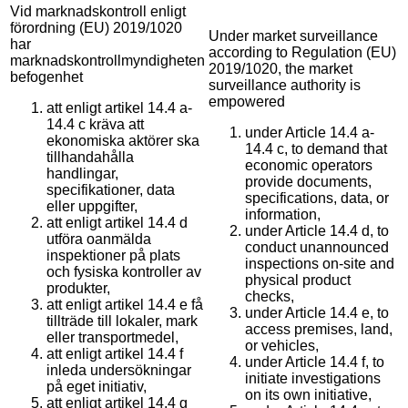
Vid marknadskontroll enligt
förordning (EU) 2019/1020
Under market surveillance
har
according to Regulation (EU)
marknadskontrollmyndigheten
2019/1020, the market
befogenhet
surveillance authority is
empowered
att enligt artikel 14.4 a-
14.4 c kräva att
under Article 14.4 a-
ekonomiska aktörer ska
14.4 c, to demand that
tillhandahålla
economic operators
handlingar,
provide documents,
specifikationer, data
specifications, data, or
eller uppgifter,
information,
att enligt artikel 14.4 d
under Article 14.4 d, to
utföra oanmälda
conduct unannounced
inspektioner på plats
inspections on-site and
och fysiska kontroller av
physical product
produkter,
checks,
att enligt artikel 14.4 e få
under Article 14.4 e, to
tillträde till lokaler, mark
access premises, land,
eller transportmedel,
or vehicles,
att enligt artikel 14.4 f
under Article 14.4 f, to
inleda undersökningar
initiate investigations
på eget initiativ,
on its own initiative,
att enligt artikel 14.4 g