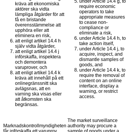
under Article 14.4 g, to
kräva att ekonomiska
require economic
aktörer ska vidta
operators to take
lämpliga åtgärder för att
appropriate measures
få en bristande
to cease non-
överensstämmelse att
compliance or
upphöra eller att
eliminate a risk,
eliminera en risk,
under Article 14.4 h, to
att enligt artikel 14.4 h
take action itself,
själv vidta åtgärder,
under Article 14.4 j, to
att enligt artikel 14.4 j
acquire, inspect, and
införskaffa, inspektera
dismantle samples of
och demontera
goods, and
varuprover, och
under Article 14.4 k, to
att enligt artikel 14.4 k
require the removal of
kräva att innehåll på ett
content on an online
onlinegränssnitt ska
interface, display a
avlägsnas, att en
warning, or restrict
varning ska visas eller
access.
att åtkomsten ska
begränsas.
The market surveillance
Marknadskontrollmyndigheten
authority may procure a
får införskaffa ett varuprov
sample of goods under a