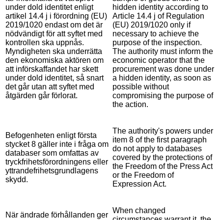
under dold identitet enligt
hidden identity according to
artikel 14.4 j i förordning (EU)
Article 14.4 j of Regulation
2019/1020 endast om det är
(EU) 2019/1020 only if
nödvändigt för att syftet med
necessary to achieve the
kontrollen ska uppnås.
purpose of the inspection.
Myndigheten ska underrätta
The authority must inform the
den ekonomiska aktören om
economic operator that the
att införskaffandet har skett
procurement was done under
under dold identitet, så snart
a hidden identity, as soon as
det går utan att syftet med
possible without
åtgärden går förlorat.
compromising the purpose of
the action.
The authority's powers under
Befogenheten enligt första
item 8 of the first paragraph
stycket 8 gäller inte i fråga om
do not apply to databases
databaser som omfattas av
covered by the protections of
tryckfrihetsförordningens eller
the Freedom of the Press Act
yttrandefrihetsgrundlagens
or the Freedom of
skydd.
Expression Act.
When changed
När ändrade förhållanden ger
circumstances warrant it, the